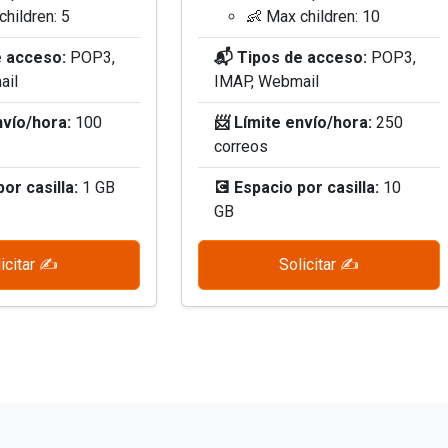
children: 5
👶 Max children: 10
e acceso:
POP3,
📬 Tipos de acceso:
POP3,
ail
IMAP, Webmail
nvío/hora:
100
📨 Límite envío/hora:
250
correos
or casilla:
1 GB
💽 Espacio por casilla:
10
GB
icitar ✍️
Solicitar ✍️