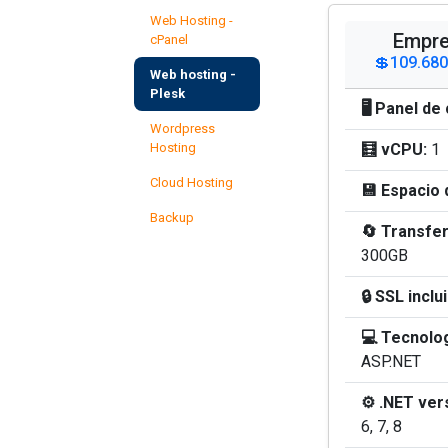
Web Hosting -
Empre
cPanel
💲109.680
Web hosting -
Plesk
🖥️ Panel de
Wordpress
Hosting
🧮 vCPU:
1
Cloud Hosting
💾 Espacio 
Backup
🔄 Transfe
300GB
🔒 SSL inclu
💻 Tecnolog
ASP.NET
⚙️ .NET ver
6, 7, 8