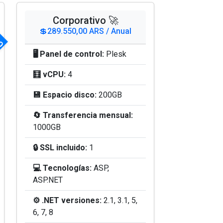
DO
Corporativo 🚀
💲289.550,00 ARS / Anual
🖥️ Panel de control:
Plesk
🧮 vCPU:
4
💾 Espacio disco:
200GB
🔄 Transferencia mensual:
1000GB
🔒 SSL incluido:
1
💻 Tecnologías:
ASP,
ASP.NET
⚙️ .NET versiones:
2.1, 3.1, 5,
6, 7, 8