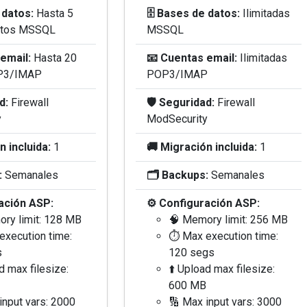
 datos:
Hasta 5
🗄️ Bases de datos:
Ilimitadas
atos MSSQL
MSSQL
email:
Hasta 20
📧 Cuentas email:
Ilimitadas
OP3/IMAP
POP3/IMAP
d:
Firewall
🛡️ Seguridad:
Firewall
y
ModSecurity
n incluida:
1
🚚 Migración incluida:
1
:
Semanales
🗂️ Backups:
Semanales
ación ASP:
⚙️ Configuración ASP:
ry limit: 128 MB
🧠 Memory limit: 256 MB
execution time:
⏱️ Max execution time:
s
120 segs
d max filesize:
⬆️ Upload max filesize:
600 MB
input vars: 2000
🔢 Max input vars: 3000