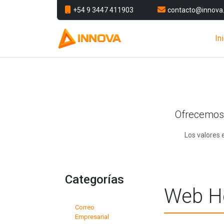
+54 9 3447 411903
contacto@innova.
In
Ofrecemos 
Los valores
Categorías
Web Ho
Correo
Empresarial