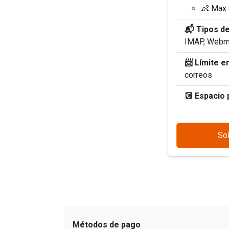
👶 Max 
📬 Tipos d
IMAP, Webm
📨 Límite e
correos
💽 Espacio p
Sol
Métodos de pago