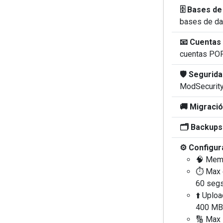
🗄️ Bases de
bases de d
📧 Cuentas 
cuentas P
🛡️ Segurida
ModSecurit
🚚 Migració
🗂️ Backups
⚙️ Configur
🧠 Memo
⏱️ Max 
60 seg
⬆️ Uploa
400 MB
🔢 Max 