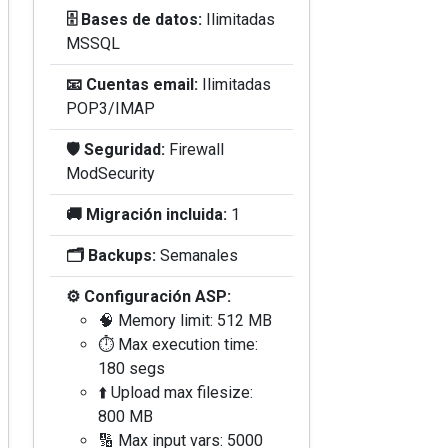
🗄️ Bases de datos:
Ilimitadas
MSSQL
📧 Cuentas email:
Ilimitadas
POP3/IMAP
🛡️ Seguridad:
Firewall
ModSecurity
🚚 Migración incluida:
1
🗂️ Backups:
Semanales
⚙️ Configuración ASP:
🧠 Memory limit: 512 MB
⏱️ Max execution time:
180 segs
⬆️ Upload max filesize:
800 MB
🔢 Max input vars: 5000