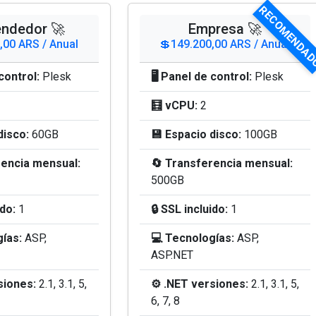
RECOMENDA
ndedor 🚀
Empresa 🚀
,00 ARS / Anual
💲149.200,00 ARS / Anual
 control:
Plesk
🖥️ Panel de control:
Plesk
🧮 vCPU:
2
disco:
60GB
💾 Espacio disco:
100GB
rencia mensual:
🔄 Transferencia mensual:
500GB
ido:
1
🔒 SSL incluido:
1
ías:
ASP,
💻 Tecnologías:
ASP,
ASP.NET
siones:
2.1, 3.1, 5,
⚙️ .NET versiones:
2.1, 3.1, 5,
6, 7, 8