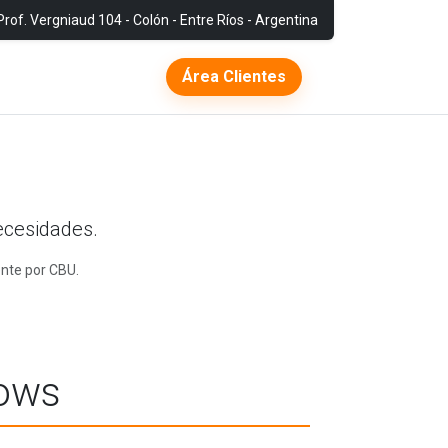
Prof. Vergniaud 104 - Colón - Entre Ríos - Argentina
Área Clientes
ecesidades.
nte por CBU.
dows