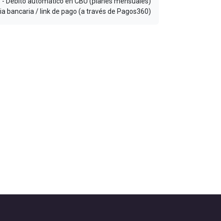
- Débito automático en CBU (planes mensuales)
ia bancaria / link de pago (a través de Pagos360)