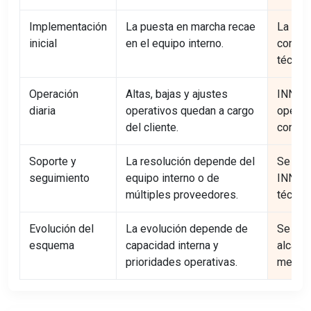
Implementación
La puesta en marcha recae
La pue
inicial
en el equipo interno.
conjun
técnic
Operación
Altas, bajas y ajustes
INNOVA
diaria
operativos quedan a cargo
operat
del cliente.
contrat
Soporte y
La resolución depende del
Se cen
seguimiento
equipo interno o de
INNOVA
múltiples proveedores.
técnic
Evolución del
La evolución depende de
Se revi
esquema
capacidad interna y
alcance
prioridades operativas.
medida