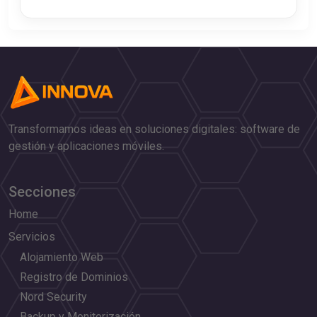
Transformamos ideas en soluciones digitales: software de
gestión y aplicaciones móviles.
Secciones
Home
Servicios
Alojamiento Web
Registro de Dominios
Nord Security
Backup y Monitorización