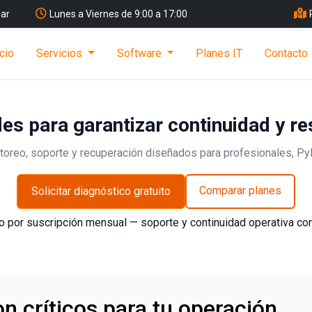
ar
Lunes a Viernes de 9:00 a 17:00
icio
Servicios
Software
Planes IT
Contacto
es para garantizar continuidad y re
toreo, soporte y recuperación diseñados para profesionales, P
Comparar planes
Solicitar diagnóstico gratuito
o por suscripción mensual — soporte y continuidad operativa co
n críticos para tu operación