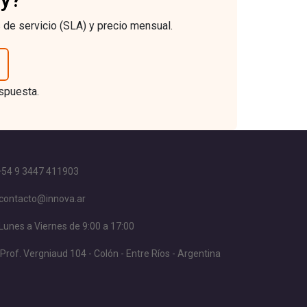
 de servicio (SLA) y precio mensual.
espuesta.
+54 9 3447 411903
contacto@innova.ar
Lunes a Viernes de 9:00 a 17:00
Prof. Vergniaud 104 - Colón - Entre Ríos - Argentina