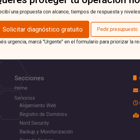
 recibí una propuesta con alcance, tiempos de respuesta y niveles
Solicitar diagnóstico gratuito
Pedir presupuesto
nés urgencia, marcá "Urgente" en el formulario para priorizar la r
Secciones
Home
Servicios
Alojamiento Web
Registro de Dominios
Nord Security
Backup y Monitorización