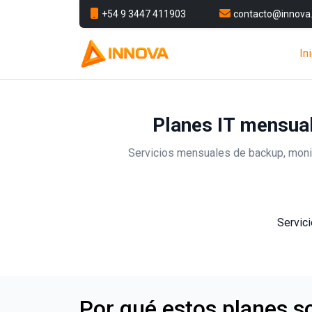
+54 9 3447 411903
contacto@innova.
In
Planes IT mensual
Servicios mensuales de backup, moni
Servici
Por qué estos planes so