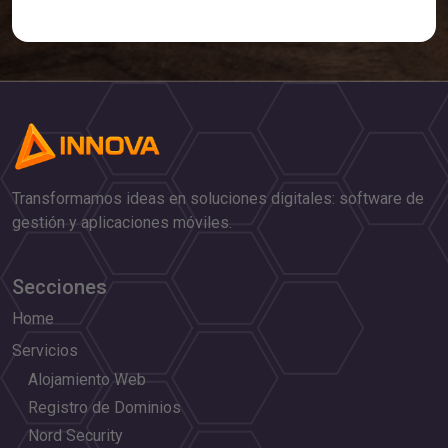
Transformamos ideas en soluciones digitales: software de
gestión y aplicaciones móviles.
Secciones
Home
Servicios
Alojamiento Web
Registro de Dominios
Nord Security