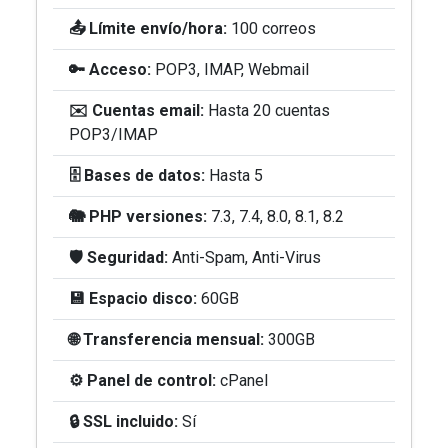
📤 Límite envío/hora:
100 correos
🔑 Acceso:
POP3, IMAP, Webmail
✉️ Cuentas email:
Hasta 20 cuentas
POP3/IMAP
🗄️ Bases de datos:
Hasta 5
🐘 PHP versiones:
7.3, 7.4, 8.0, 8.1, 8.2
🛡️ Seguridad:
Anti-Spam, Anti-Virus
💾 Espacio disco:
60GB
🌐 Transferencia mensual:
300GB
⚙️ Panel de control:
cPanel
🔒 SSL incluido:
Sí