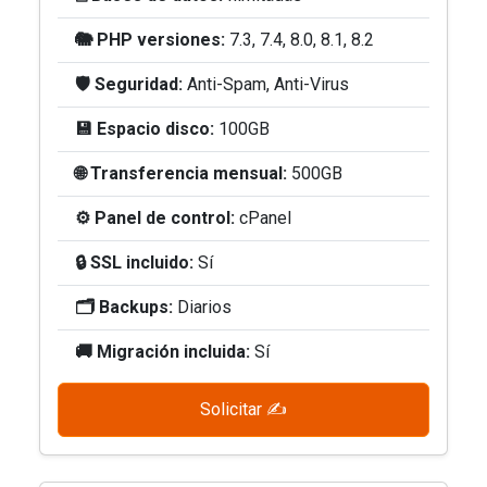
🐘 PHP versiones:
7.3, 7.4, 8.0, 8.1, 8.2
🛡️ Seguridad:
Anti-Spam, Anti-Virus
💾 Espacio disco:
100GB
🌐 Transferencia mensual:
500GB
⚙️ Panel de control:
cPanel
🔒 SSL incluido:
Sí
🗂️ Backups:
Diarios
🚚 Migración incluida:
Sí
Solicitar ✍️