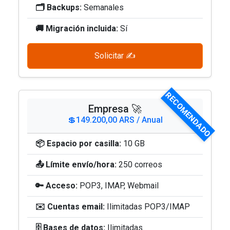
🗂️ Backups:
Semanales
🚚 Migración incluida:
Sí
Solicitar ✍️
RECOMENDADO
Empresa 🚀
💲149.200,00 ARS / Anual
📦 Espacio por casilla:
10 GB
📤 Límite envío/hora:
250 correos
🔑 Acceso:
POP3, IMAP, Webmail
✉️ Cuentas email:
Ilimitadas POP3/IMAP
🗄️ Bases de datos:
Ilimitadas