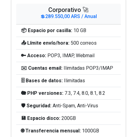
Corporativo 🚀
💲289.550,00 ARS / Anual
📦 Espacio por casilla:
10 GB
📤 Límite envío/hora:
500 correos
🔑 Acceso:
POP3, IMAP, Webmail
✉️ Cuentas email:
Ilimitadas POP3/IMAP
🗄️ Bases de datos:
Ilimitadas
🐘 PHP versiones:
7.3, 7.4, 8.0, 8.1, 8.2
🛡️ Seguridad:
Anti-Spam, Anti-Virus
💾 Espacio disco:
200GB
🌐 Transferencia mensual:
1000GB