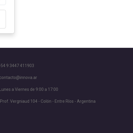
+54 9 3447 411903
contacto@innova.ar
Lunes a Viernes de 9:00 a 17:00
Prof. Vergniaud 104 - Colón - Entre Ríos - Argentina