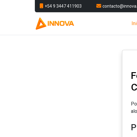
+54 9 3447 411903
contacto@innova.
In
F
C
Po
al
P