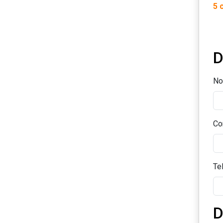
5 
D
No
Co
Te
D