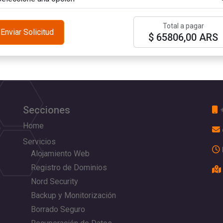
Total a pagar
Enviar Solicitud
$ 65806,00 ARS
Secciones
Home
Servicios
Alojamiento Web
Registro de Dominios
Nord Security
Backup y Monitorización
Borrado Seguro