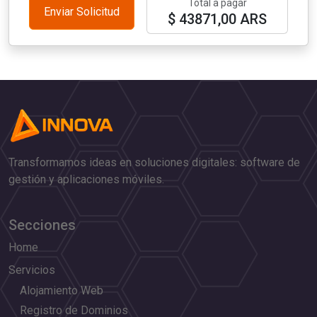
Total a pagar
Enviar Solicitud
$ 43871,00 ARS
Transformamos ideas en soluciones digitales: software de
gestión y aplicaciones móviles.
Secciones
Home
Servicios
Alojamiento Web
Registro de Dominios